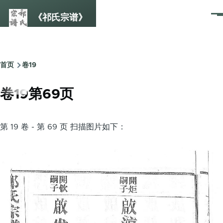
跳转到主要内容
《祁氏宗谱》
菜
单
首页
卷19
面
包
卷19第69页
屑
第 19 卷 - 第 69 页 扫描图片如下：