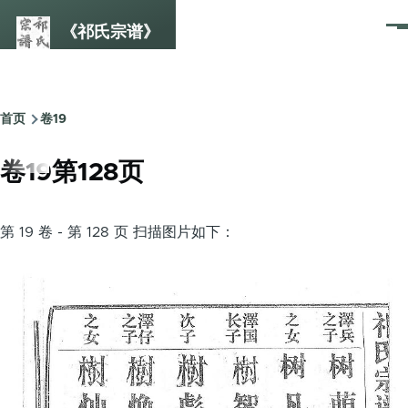
跳转到主要内容
《祁氏宗谱》
菜
单
首页
卷19
面
包
卷19第128页
屑
第 19 卷 - 第 128 页 扫描图片如下：