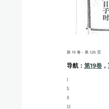
第 19 卷 - 第 126 页
导航：
第19卷
，
1
5
9
13