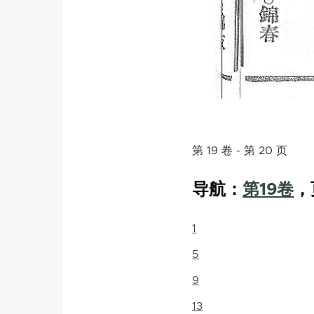
第 19 卷 - 第 20 页
导航：
第19卷
，
1
5
9
13