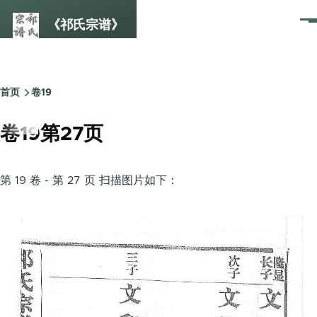
跳转到主要内容
《祁氏宗谱》
菜
单
首页
卷19
面
包
卷19第27页
屑
第 19 卷 - 第 27 页 扫描图片如下：