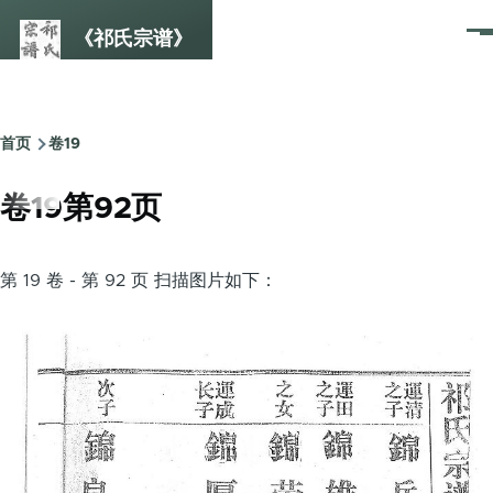
跳转到主要内容
《祁氏宗谱》
菜
单
首页
卷19
面
包
卷19第92页
屑
第 19 卷 - 第 92 页 扫描图片如下：