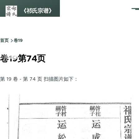
跳转到主要内容
《祁氏宗谱》
菜
单
首页
卷19
面
包
卷19第74页
屑
第 19 卷 - 第 74 页 扫描图片如下：