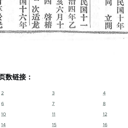
页数链接：
2
3
4
6
7
8
10
11
12
14
15
16