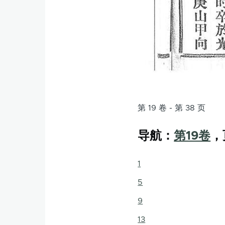
第 19 卷 - 第 38 页
导航：
第19卷
，
1
5
9
13