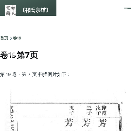
跳转到主要内容
《祁氏宗谱》
菜
单
首页
卷19
面
包
卷19第7页
屑
第 19 卷 - 第 7 页 扫描图片如下：