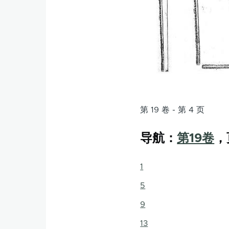
第 19 卷 - 第 4 页
导航：
第19卷
，
1
5
9
13