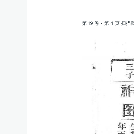
第 19 卷 - 第 4 页 