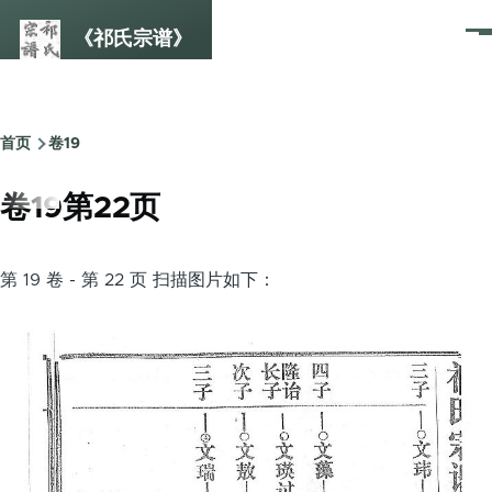
跳转到主要内容
《祁氏宗谱》
菜
单
首页
卷19
面
包
卷19第22页
屑
第 19 卷 - 第 22 页 扫描图片如下：