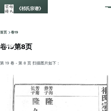
跳转到主要内容
《祁氏宗谱》
菜
单
首页
卷19
面
包
卷19第8页
屑
第 19 卷 - 第 8 页 扫描图片如下：