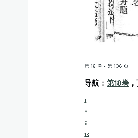
第 18 卷 - 第 106 页
导航：
第18卷
，
1
5
9
13