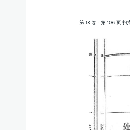
第 18 卷 - 第 106 页