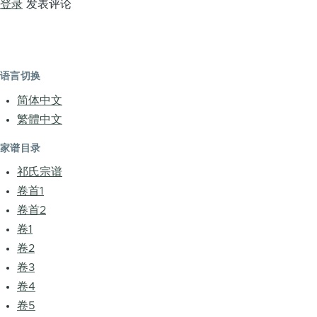
登录
发表评论
语言切换
简体中文
繁體中文
家谱目录
祁氏宗谱
卷首1
卷首2
卷1
卷2
卷3
卷4
卷5