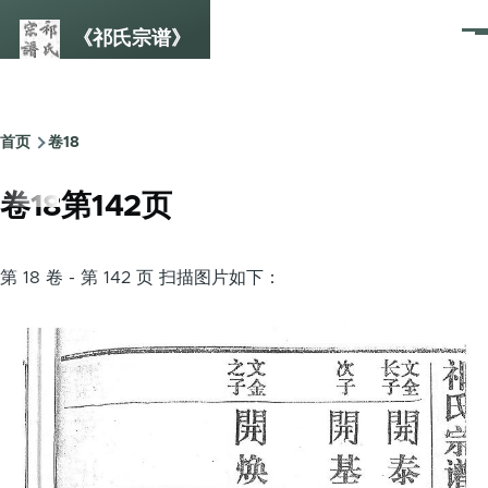
跳转到主要内容
《祁氏宗谱》
菜
单
首页
卷18
面
包
卷18第142页
屑
第 18 卷 - 第 142 页 扫描图片如下：