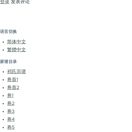
登录
发表评论
语言切换
简体中文
繁體中文
家谱目录
祁氏宗谱
卷首1
卷首2
卷1
卷2
卷3
卷4
卷5