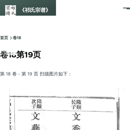
跳转到主要内容
《祁氏宗谱》
菜
单
首页
卷18
面
包
卷18第19页
屑
第 18 卷 - 第 19 页 扫描图片如下：