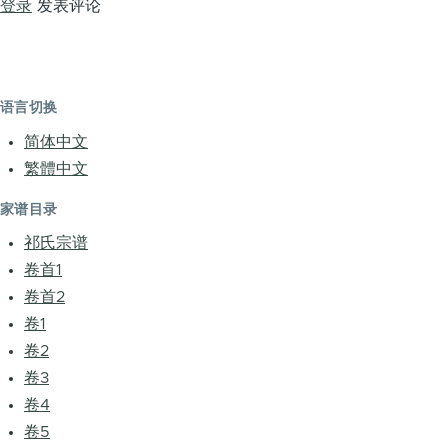
登录
发表评论
语言切换
简体中文
繁體中文
家谱目录
祁氏宗谱
卷首1
卷首2
卷1
卷2
卷3
卷4
卷5