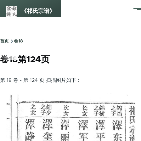
跳转到主要内容
《祁氏宗谱》
菜
单
首页
卷18
面
包
卷18第124页
屑
第 18 卷 - 第 124 页 扫描图片如下：