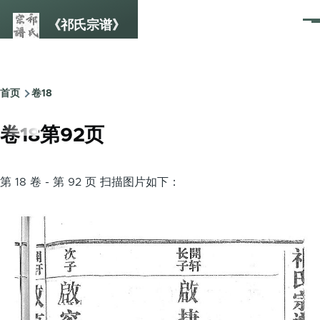
跳转到主要内容
《祁氏宗谱》
菜
单
首页
卷18
面
包
卷18第92页
屑
第 18 卷 - 第 92 页 扫描图片如下：