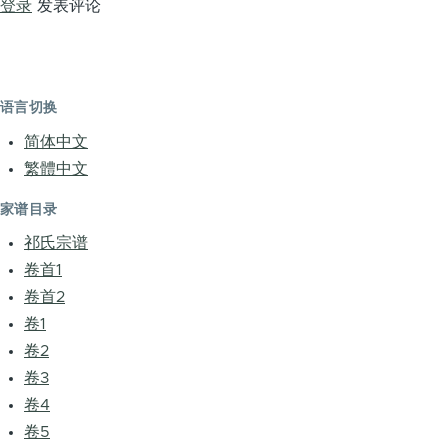
登录
发表评论
语言切换
简体中文
繁體中文
家谱目录
祁氏宗谱
卷首1
卷首2
卷1
卷2
卷3
卷4
卷5