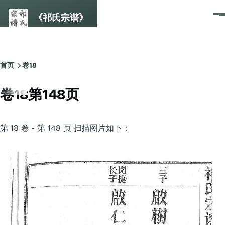
跳转到主要内容
《祁氏宗谱》
菜
单
首页
卷18
面
包
卷18第148页
屑
第 18 卷 - 第 148 页 扫描图片如下：