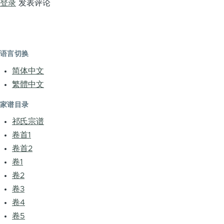
登录
发表评论
语言切换
简体中文
繁體中文
家谱目录
祁氏宗谱
卷首1
卷首2
卷1
卷2
卷3
卷4
卷5