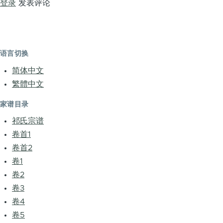
登录
发表评论
语言切换
简体中文
繁體中文
家谱目录
祁氏宗谱
卷首1
卷首2
卷1
卷2
卷3
卷4
卷5