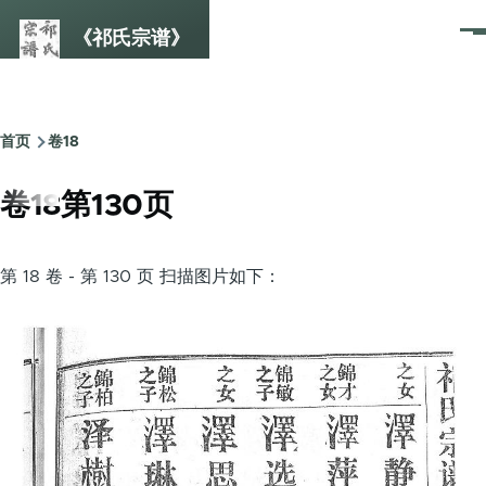
跳转到主要内容
《祁氏宗谱》
菜
单
首页
卷18
面
包
卷18第130页
屑
第 18 卷 - 第 130 页 扫描图片如下：