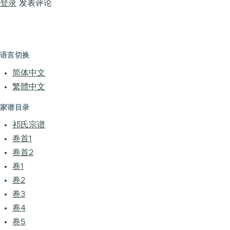
登录
发表评论
语言切换
简体中文
繁體中文
家谱目录
祁氏宗谱
卷首1
卷首2
卷1
卷2
卷3
卷4
卷5