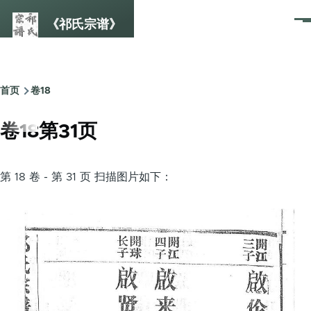
跳转到主要内容
《祁氏宗谱》
菜
单
首页
卷18
面
包
卷18第31页
屑
第 18 卷 - 第 31 页 扫描图片如下：