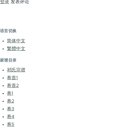
登录
发表评论
语言切换
简体中文
繁體中文
家谱目录
祁氏宗谱
卷首1
卷首2
卷1
卷2
卷3
卷4
卷5