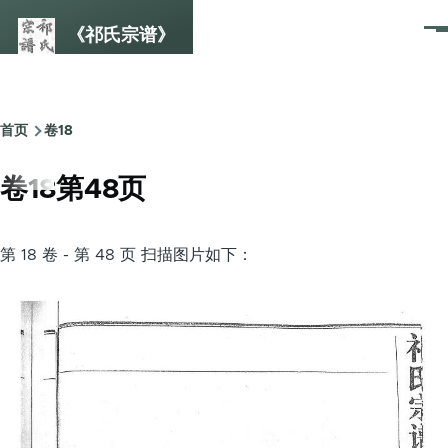
跳转到主要内容
《祁氏宗谱》
菜
单
首页
卷18
面
包
卷18第48页
屑
第 18 卷 - 第 48 页 扫描图片如下：