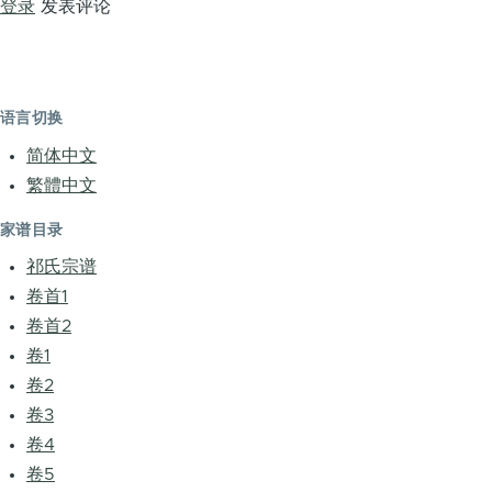
登录
发表评论
语言切换
简体中文
繁體中文
家谱目录
祁氏宗谱
卷首1
卷首2
卷1
卷2
卷3
卷4
卷5