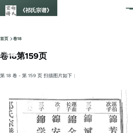
跳转到主要内容
《祁氏宗谱》
菜
单
首页
卷18
面
包
卷18第159页
屑
第 18 卷 - 第 159 页 扫描图片如下：