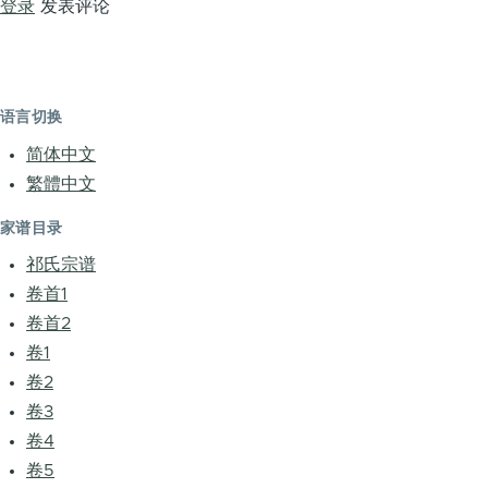
登录
发表评论
语言切换
简体中文
繁體中文
家谱目录
祁氏宗谱
卷首1
卷首2
卷1
卷2
卷3
卷4
卷5