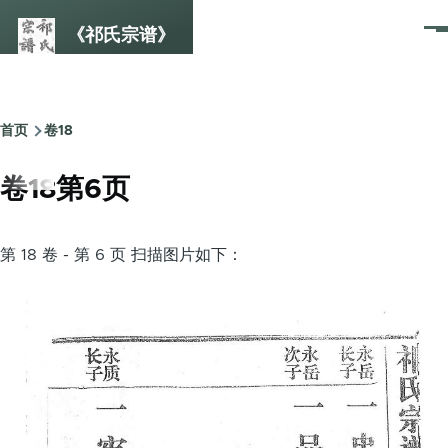
跳转到主要内容
《祁氏宗谱》
菜
单
首页
卷18
面
包
卷18第6页
屑
第 18 卷 - 第 6 页 扫描图片如下：