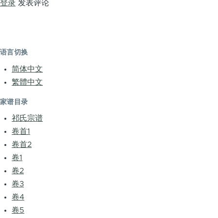
登录
发表评论
语言切换
简体中文
繁體中文
家谱目录
祁氏宗谱
卷首1
卷首2
卷1
卷2
卷3
卷4
卷5