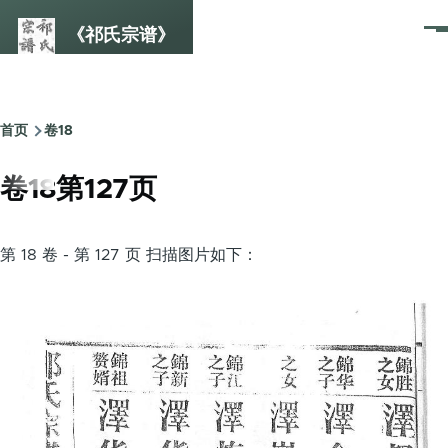
跳转到主要内容
《祁氏宗谱》
菜
单
首页
卷18
面
包
卷18第127页
屑
第 18 卷 - 第 127 页 扫描图片如下：