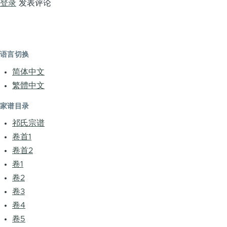
登录
发表评论
语言切换
简体中文
繁體中文
家谱目录
祁氏宗谱
卷首1
卷首2
卷1
卷2
卷3
卷4
卷5