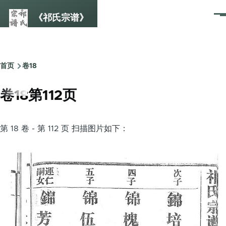
跳转到主要内容
《祁氏宗谱》
菜
单
首页
卷18
面
包
卷18第112页
屑
第 18 卷 - 第 112 页 扫描图片如下：