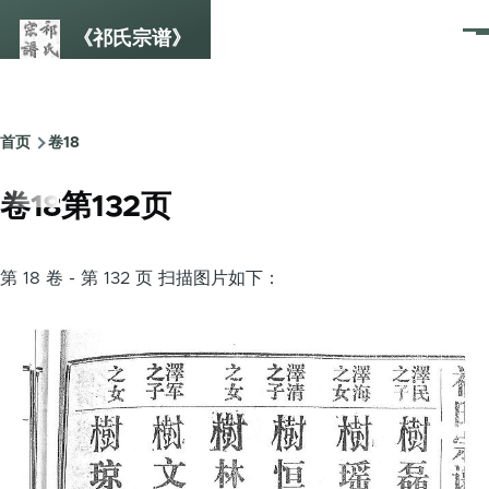
跳转到主要内容
《祁氏宗谱》
菜
单
首页
卷18
面
包
卷18第132页
屑
第 18 卷 - 第 132 页 扫描图片如下：