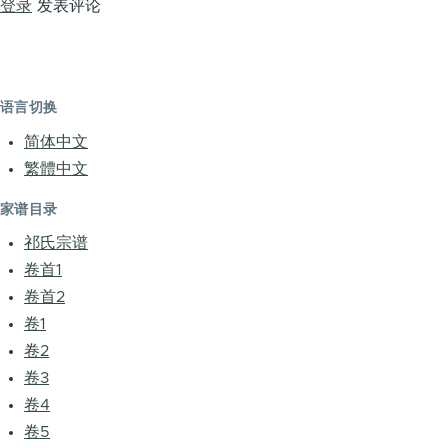
登录
发表评论
语言切换
简体中文
繁體中文
家谱目录
祁氏宗谱
卷首1
卷首2
卷1
卷2
卷3
卷4
卷5