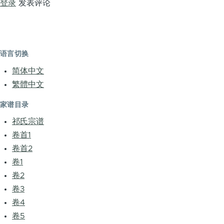
登录
发表评论
语言切换
简体中文
繁體中文
家谱目录
祁氏宗谱
卷首1
卷首2
卷1
卷2
卷3
卷4
卷5