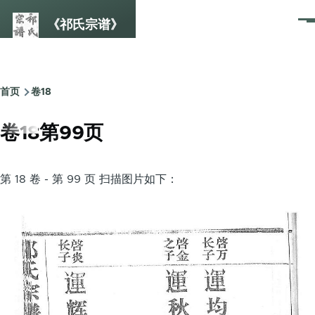
跳转到主要内容
《祁氏宗谱》
菜
单
首页
卷18
面
包
卷18第99页
屑
第 18 卷 - 第 99 页 扫描图片如下：