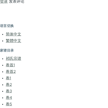
登录
发表评论
语言切换
简体中文
繁體中文
家谱目录
祁氏宗谱
卷首1
卷首2
卷1
卷2
卷3
卷4
卷5