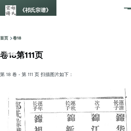
跳转到主要内容
《祁氏宗谱》
菜
单
首页
卷18
面
包
卷18第111页
屑
第 18 卷 - 第 111 页 扫描图片如下：