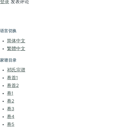
登录
发表评论
语言切换
简体中文
繁體中文
家谱目录
祁氏宗谱
卷首1
卷首2
卷1
卷2
卷3
卷4
卷5