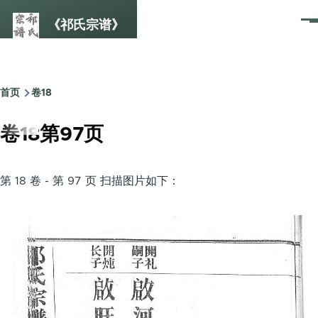
跳转到主要内容
《祁氏宗谱》
菜
单
首页
卷18
面
包
卷18第97页
屑
第 18 卷 - 第 97 页 扫描图片如下：