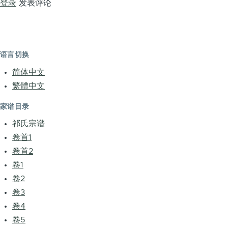
登录
发表评论
语言切换
简体中文
繁體中文
家谱目录
祁氏宗谱
卷首1
卷首2
卷1
卷2
卷3
卷4
卷5