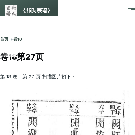
跳转到主要内容
《祁氏宗谱》
菜
单
首页
卷18
面
包
卷18第27页
屑
第 18 卷 - 第 27 页 扫描图片如下：