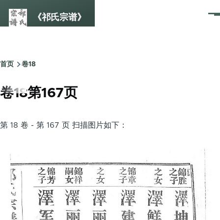
跳转到主要内容
《祁氏宗谱》
菜
单
首页
卷18
面
包
卷18第167页
屑
第 18 卷 - 第 167 页 扫描图片如下：