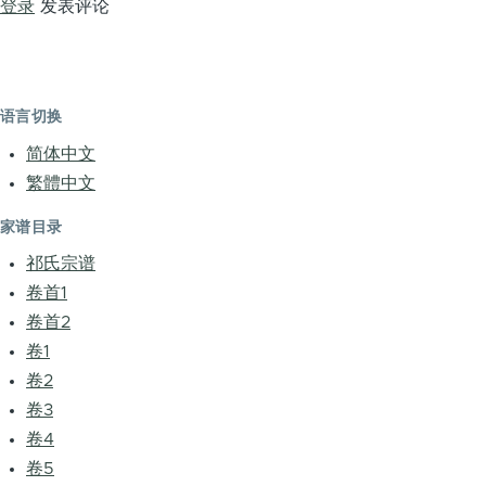
登录
发表评论
语言切换
简体中文
繁體中文
家谱目录
祁氏宗谱
卷首1
卷首2
卷1
卷2
卷3
卷4
卷5